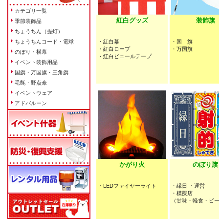
カテゴリ一覧
紅白グッズ
装飾旗
季節装飾品
ちょうちん（提灯）
ちょうちんコード・電球
・紅白幕
・国 旗
・紅白ロープ
・万国旗
のぼり・横幕
・紅白ビニールテープ
イベント装飾用品
国旗・万国旗・三角旗
毛氈・野点傘
イベントウェア
アドバルーン
かがり火
のぼり旗
・LEDファイヤーライト
・縁日 ・運営
・模擬店
（甘味・軽食・ビ