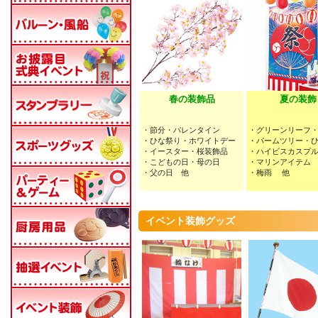
春の装飾品
夏の装飾
・節分・バレンタイン
・グリーンリーフ
・ひな祭り・ホワイトデー
・パームツリー・
・イースター・桜装飾品
・ハイビスカスプ
・こどもの日・母の日
・マリンアイテム
・父の日 他
・梅雨 他
イベント装飾グッズ