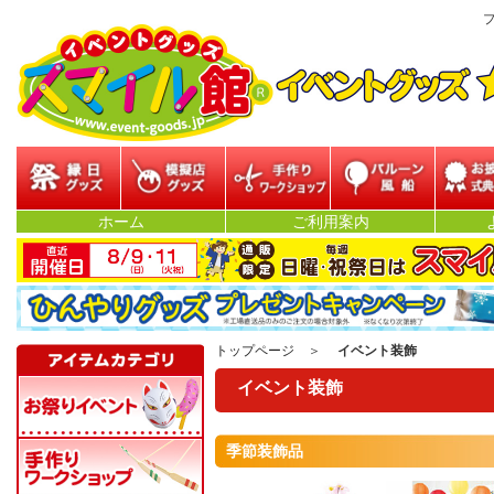
プ
縁日グッズ
模擬店グッズ
参加型イベント
バルーン・風船
お披露目
ホーム
ご利用案内
ベン
トップページ
＞
イベント装飾
イベント装飾
季節装飾品