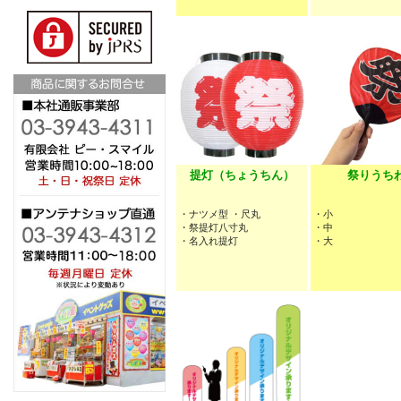
提灯（ちょうちん）
祭りうち
・ナツメ型 ・尺丸
・小
・祭提灯八寸丸
・中
・名入れ提灯
・大