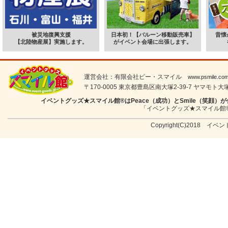
被災地復興支援
日本初！【バルーン移動販売車】
昔懐
【北陸物産展】実施します。
がイベント会場に出張します。
運営会社：有限会社ピー・スマイル
www.psmile.co
〒170-0005 東京都豊島区南大塚2-39-7 ヤマモト大塚ビル
イベントグッズ★スマイル館®はPeace（成功）とSmile（笑
「イベントグッズ★スマイル館
Copyright(C)2018 イベン