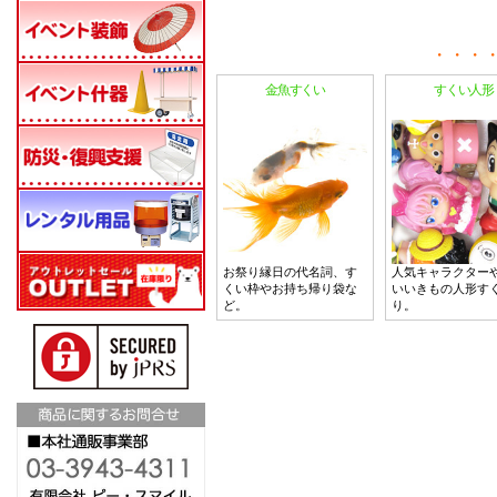
金魚すくい
すくい人形
お祭り縁日の代名詞、す
人気キャラクター
くい枠やお持ち帰り袋な
いいきもの人形す
ど。
り。