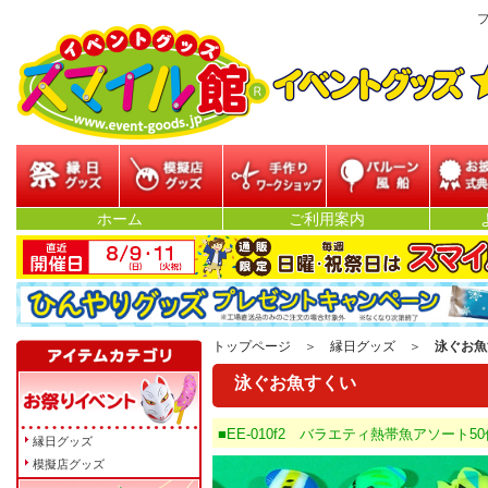
プ
縁日グッズ
模擬店グッズ
参加型イベント
バルーン・風船
お披露目
ホーム
ご利用案内
ベン
トップページ
＞
縁日グッズ
＞
泳ぐお魚
泳ぐお魚すくい
■EE-010f2 バラエティ熱帯魚アソート50
縁日グッズ
模擬店グッズ