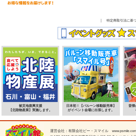
｜
特定商取引法に基
被災地復興支援
日本初！【バルーン移動販売車】
昔懐
【北陸物産展】実施します。
がイベント会場に出張します。
運営会社：有限会社ピー・スマイル
www.psmile.co