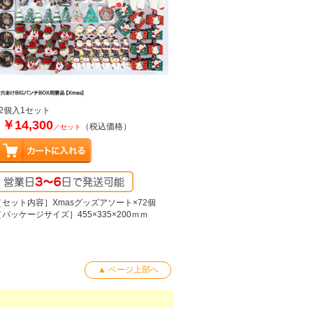
72個入1セット
￥14,300
（税込価格）
／セット
［セット内容］Xmasグッズアソート×72個
［パッケージサイズ］455×335×200ｍｍ
▲ ページ上部へ