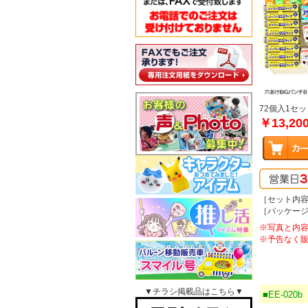
72個入1セッ
￥13,20
［セット内容
［パッケージサ
※写真と内
※予告なく
▼チラシ掲載品はこちら▼
■EE-020