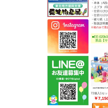
・本体（A段
・上ブタ（E
・仕切り(大)
・仕切り(小)
・破り紙（
・取扱説明書
※箱のみで景
■EE-020b3
景品【サマ
72個入1セッ
￥7,15