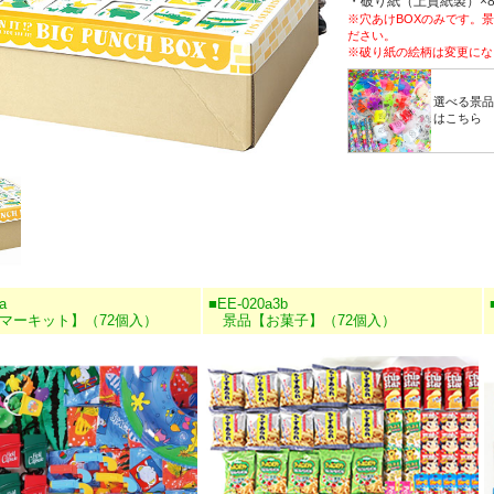
・破り紙（上質紙製）×
※穴あけBOXのみです。
ださい。
※破り紙の絵柄は変更にな
選べる景品
はこちら
a
■EE-020a3b
ーキット】（72個入）
景品【お菓子】（72個入）