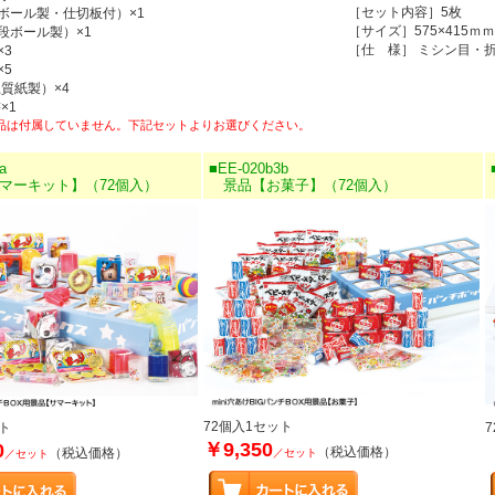
［セット内容］5枚
ボール製・仕切板付）×1
［サイズ］575×415ｍｍ
段ボール製）×1
［仕 様］ ミシン目・
×3
×5
上質紙製）×4
×1
品は付属していません。下記セットよりお選びください。
a
■EE-020b3b
ーキット】（72個入）
景品【お菓子】（72個入）
72個入1セット
ト
￥9,350
0
（税込価格）
（税込価格）
／セット
／セット