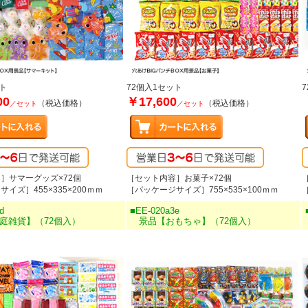
ト
72個入1セット
00
￥17,600
（税込価格）
（税込価格）
／セット
／セット
］サマーグッズ×72個
［セット内容］お菓子×72個
イズ］455×335×200ｍｍ
［パッケージサイズ］755×535×100ｍｍ
d
■EE-020a3e
雑貨】（72個入）
景品【おもちゃ】（72個入）