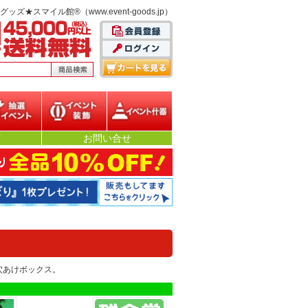
スマイル館®（www.event-goods.jp）
選イベント
イベント装飾
イベント什器
声
お問い合せ
穴あけボックス。