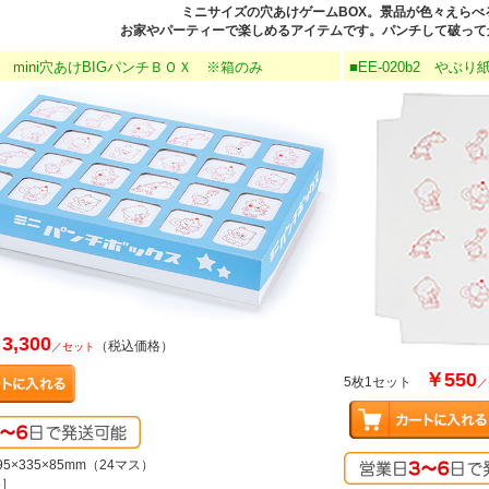
ミニサイズの穴あけゲームBOX。景品が色々えらべ
お家やパーティーで楽しめるアイテムです。パンチして破って
0b1 mini穴あけBIGパンチＢＯＸ ※箱のみ
■EE-020b2 やぶり
3,300
（税込価格）
／セット
￥550
5枚1セット
／
5×335×85mm（24マス）
容］