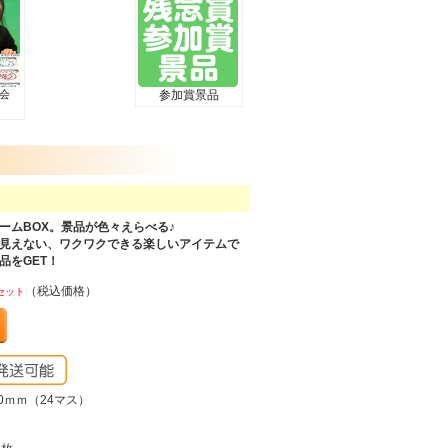
大会
参加賞景品
）
ームBOX。景品が色々えらべる♪
見えない、ワクワクできる楽しいアイテムで
品をGET！
（税込価格）
セット
80ｍｍ（24マス）