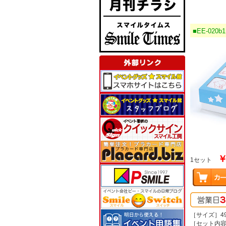
■EE-02
￥
1セット
［サイズ］49
［セット内