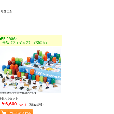
折り加工付
■EE-020b3c
景品【フィギュア】（72個入）
72個入1セット
￥6,600
（税込価格）
／セット