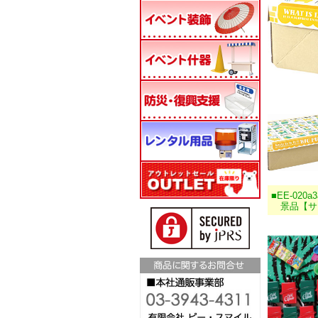
■EE-020a3
景品【サマ