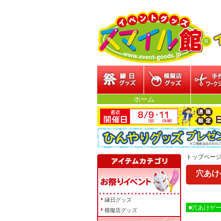
縁日グッズ
模擬店グッズ
参加型イ
ホーム
トップペー
穴あけ
縁日グッズ
■穴あけゲ
模擬店グッズ