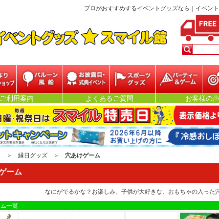
プロがおすすめするイベントグッズなら｜イベントグッズ★
ベント
バルーン・風船
お披露目・式典イ
スポーツグッズ
パーティー&ゲー
抽
ご利用案内
よくあるご質問
お客様の
ベント
ム
ジ
＞
縁日グッズ
＞
穴あけゲーム
ゲーム
なにがでるかな？お楽しみ。子供が大好きな、おもちゃの入った
ーム一覧