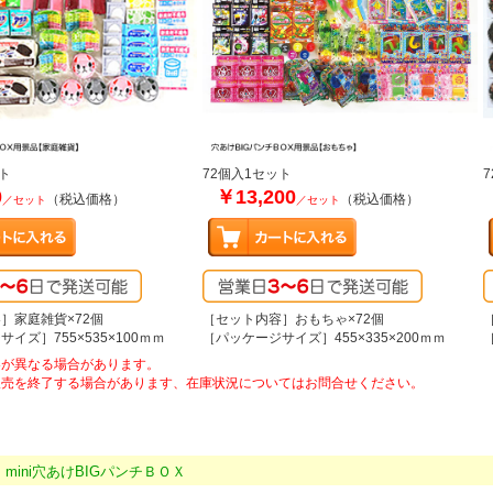
ト
72個入1セット
0
￥13,200
（税込価格）
（税込価格）
／セット
／セット
］家庭雑貨×72個
［セット内容］おもちゃ×72個
イズ］755×535×100ｍｍ
［パッケージサイズ］455×335×200ｍｍ
容が異なる場合があります。
販売を終了する場合があります、在庫状況についてはお問合せください。
b mini穴あけBIGパンチＢＯＸ