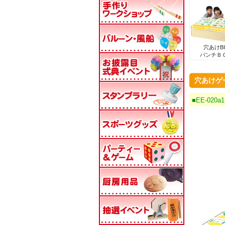
穴あけB
パンチＢ
穴あけゲ
■EE-02