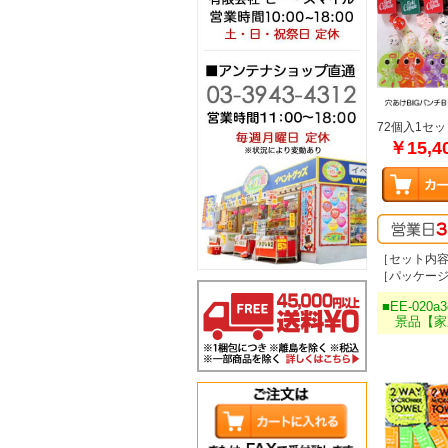
72個入1セッ
￥15,4
［セット内容
［パッケージサ
■EE-020a3
景品【家庭