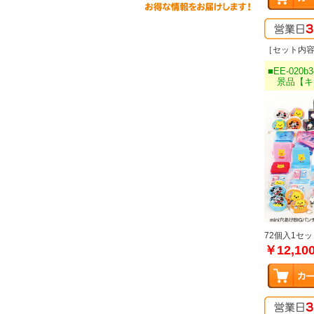
［セット内容
■EE-020b3
景品【キャ
72個入1セッ
￥12,10