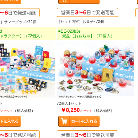
［セット内容］お菓子×72個
］サマーグッズ×72個
d
■EE-020b3e
ラクター】（72個入）
景品【おもちゃ】（72個入）
ト
72個入1セット
0
￥8,250
（税込価格）
（税込価格）
／セット
／セット