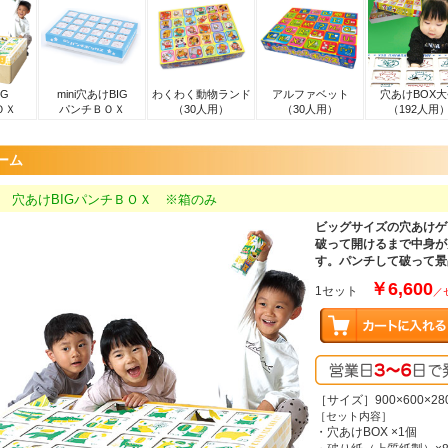
IG
mini穴あけBIG
わくわく動物ランド
アルファベット
穴あけBOX
ＯＸ
パンチＢＯＸ
（30人用）
（30人用）
（192人用
ーム
0a1 穴あけBIGパンチＢＯＸ ※箱のみ
ビッグサイズの穴あけゲ
破って開けるまで中身が
す。パンチして破って景
￥6,600
1セット
／
［サイズ］900×600×2
［セット内容］
・穴あけBOX ×1個