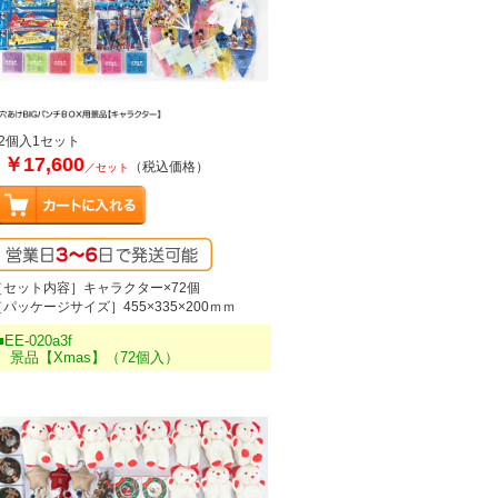
72個入1セット
￥17,600
（税込価格）
／セット
［セット内容］キャラクター×72個
［パッケージサイズ］455×335×200ｍｍ
■EE-020a3f
景品【Xmas】（72個入）