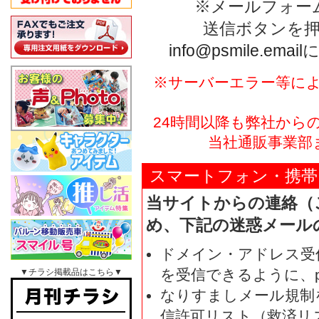
※メールフォー
送信ボタンを
info@psmile.email
※サーバーエラー等に
24時間以降も弊社から
当社通販事業部まで
スマートフォン・携帯
当サイトからの連絡（
め、下記の迷惑メール
ドメイン・アドレス受
を受信できるように、ps
▼チラシ掲載品はこちら▼
なりすましメール規制
信許可リスト（救済リスト