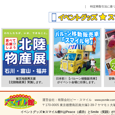
｜
特定商取引法に基
被災地復興支援
日本初！【バルーン移動販売車】
昔懐
【北陸物産展】実施します。
がイベント会場に出張します。
運営会社：有限会社ピー・スマイル
www.psmile.co
〒170-0005 東京都豊島区南大塚2-39-7 ヤマモト大塚ビル
イベントグッズ★スマイル館®はPeace（成功）とSmile（笑