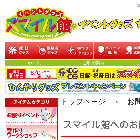
プ
縁日グッズ
模擬店グッズ
参加型イベント
バルーン・風船
お披露目
ホーム
ご利用案内
ベン
トップページ
＞
お