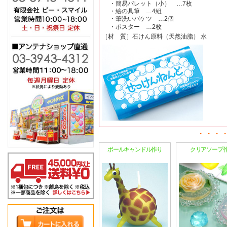
・簡易パレット（小） …7枚
・絵の具筆 …4組
・筆洗いバケツ …2個
・ポスター …2枚
［材 質］石けん原料（天然油脂） 水
ボールキャンドル作り
クリアソープ