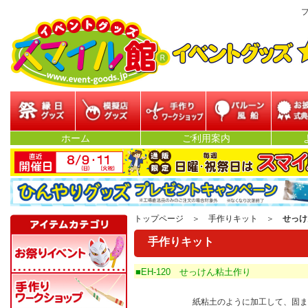
プ
縁日グッズ
模擬店グッズ
参加型イベント
バルーン・風船
お披露目
ホーム
ご利用案内
ベン
トップページ
＞
手作りキット
＞
せっけ
手作りキット
■EH-120 せっけん粘土作り
紙粘土のように加工して、固ま