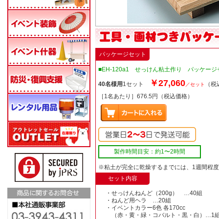
パッケージセット
■EH-120a1 せっけん粘土作り パッケー
￥27,060
40名様用
1セット
（税
／セット
［1名あたり］676.5円（税込価格）
製作時間目安：約1〜2時間
※粘土が完全に乾燥するまでには、1週間程
セット内容
・せっけんねんど（200g） …40組
・ねんど用ヘラ …20組
・イベントカラー6色 各170cc
（赤・黄・緑・コバルト・黒・白）…1