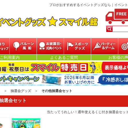
プロがおすすめするイベントグッズなら｜イベントグッズ★
ベント
バルーン・風船
お披露目・式典イ
スポーツグッズ
パーティー&ゲー
抽
ご利用案内
よくあるご質問
お客様の
ベント
ム
ジ
＞
抽選会グッズ
＞
その他抽選会セット
抽選会セット
当たってうれしい！通年使えるくじ付き抽選会セッ