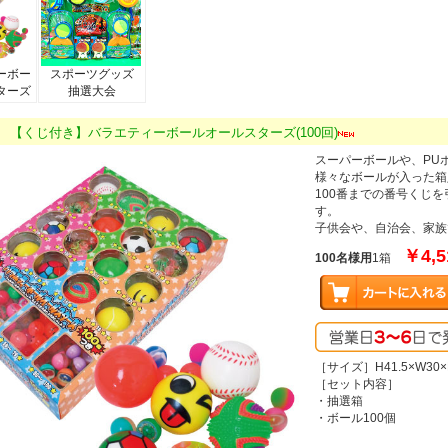
ーボー
スポーツグッズ
ターズ
抽選大会
8q1 【くじ付き】バラエティーボールオールスターズ(100回)
スーパーボールや、PU
様々なボールが入った箱
100番までの番号くじ
す。
子供会や、自治会、家族
￥4,5
100名様用
1箱
［サイズ］H41.5×W30×
［セット内容］
・抽選箱
・ボール100個