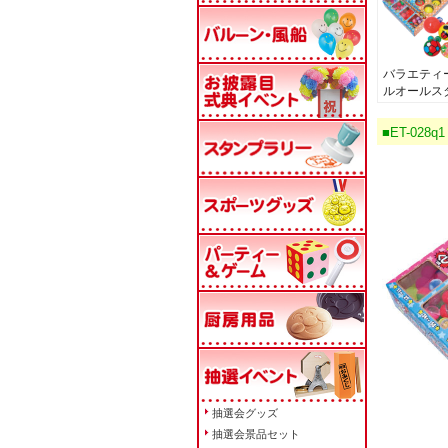
バラエティ
ルオールス
■ET-02
抽選会グッズ
抽選会景品セット