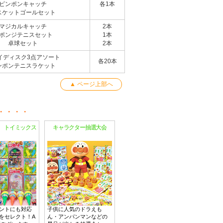
ピンポンキャッチ
各1本
スケットゴールセット
マジカルキャッチ
2本
ポンジテニスセット
1本
卓球セット
2本
イディスク3点アソート
各20本
ンポンテニスラケット
▲ ページ上部へ
 トイミックス
キャラクター抽選大会
ントにも対応
子供に人気のドラえも
をセレクト！A
ん・アンパンマンなどの