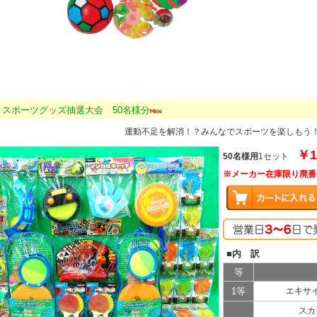
8p スポーツグッズ抽選大会 50名様分
運動不足を解消！？みんなでスポーツを楽しもう
￥1
50名様用
1セット
※メーカー在庫限り廃番
■内 訳
等
1等
エキサ
スカ