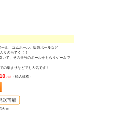
ボール、ゴムボール、吸盤ボールなど
入りの当てくじ！
を引いて、その番号のボールをもらうゲームで
での集まりなどでも人気です！
10
（税込価格）
／箱
D6cm