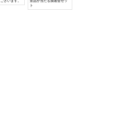
類ございます。
景品が当たる抽選会セッ
ト