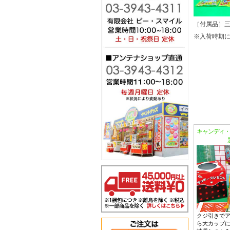
［付属品］三
※入荷時期
キャンディ・
クジ引きで
ら大カップ