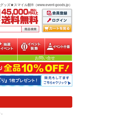
スマイル館®（www.event-goods.jp）
選イベント
イベント装飾
イベント什器
声
お問い合せ
ト。