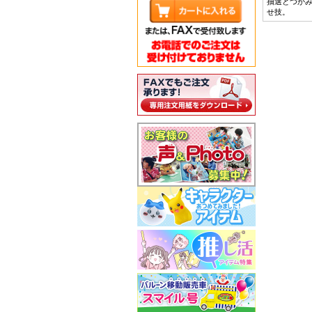
抽選とつか
せ技。