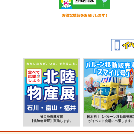
被災地復興支援
日本初！【バルーン移動販売車
【北陸物産展】実施します。
がイベント会場に出張します