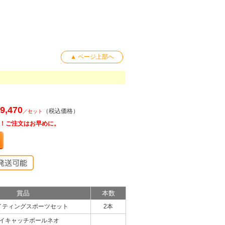
▲ ページ上部へ
！
9,470
（税込価格）
／セット
！ご注文はお早めに。
賞品
本数
イティングスポーツセット
2本
イキャッチボールネオ