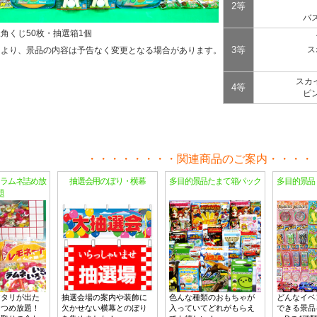
2等
バ
角くじ50枚・抽選箱1個
3等
ス
により、景品の内容は予告なく変更となる場合があります。
スカ
4等
ピ
関連商品のご案内
ラムネ詰め放
抽選会用のぼり・横幕
多目的景品たまて箱パック
多目的景品
題
アタリが出た
抽選会場の案内や装飾に
色んな種類のおもちゃが
どんなイベ
につめ放題！
欠かせない横幕とのぼり
入っていてどれがもらえ
できる景品