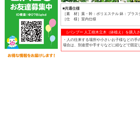
■共通仕様
［素 材］葉・幹：ポリエステル 鉢：プラス
［仕 様］室内仕様
［バンブー 人工樹木立木（鉢植え）を購入
・人の往来する場所や小さいお子様などの手
場合は、別途壁や手すりなどに紐などで固定