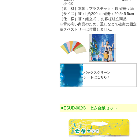
小×10
［素 材］本体：プラスチック・鉄 短冊：紙
［サイズ］笹：L約200cm 短冊：20.5×5.5cm
［仕 様］笹：組立式 、お客様組立商品
※背の高い商品のため、重しなどで確実に固定
※タペストリーは付属しません。
バックスクリーン
シートはこちら！
■ESUD-002f8 七夕台紙セット