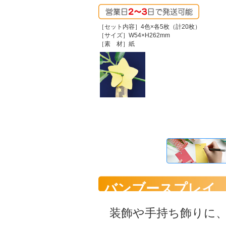
［セット内容］4色×各5枚（計20枚）
［サイズ］W54×H262mm
［素 材］紙
バンブースプレイ
装飾や手持ち飾りに