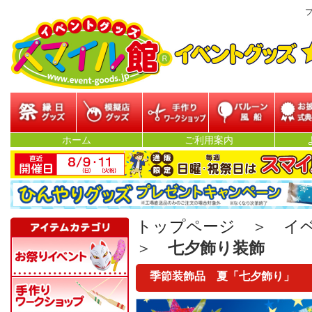
プ
縁日グッズ
模擬店グッズ
参加型イベント
バルーン・風船
お披露目
ホーム
ご利用案内
ベン
トップページ
＞
イ
＞
七夕飾り装飾
季節装飾品 夏「七夕飾り」