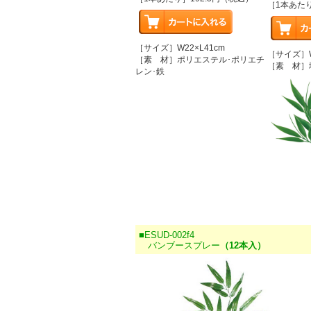
［1本あた
［サイズ］W22×L41cm
［サイズ］W
［素 材］ポリエステル･ポリエチ
［素 材］
レン･鉄
■ESUD-002f4
バンブースプレー
（12本入）