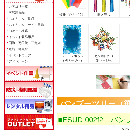
カテゴリ一覧
季節装飾品
短冊（たんざく）
吹き流し
ちょうちん（提灯）
ちょうちんコード・電球
のぼり・横幕
イベント装飾用品
国旗・万国旗・三角旗
毛氈・野点傘
イベントウェア
フォトスポット
七夕短冊作り
（別ページへ）
（別ページへ）
アドバルーン
バンブーツリー（
■ESUD-002f2 