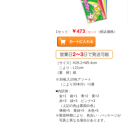
￥473
1セット
（税込価格）
／セット
［サイズ］H26.2×W5.4cm
こより：L21cm
［素 材］紙
※30枚入10色アソート
（こより30本付）×1冊
■内訳例：
金×1 銀×1 青×2 黄×2
赤×3 緑×3 ピンク×3
（上記の色は裏面白色）
薄桃×5 黄緑×5 水色×5
※製造時期により、色合い・パッケージが
写真と異なる場合があります。