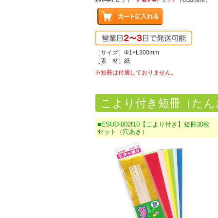
［サイズ］Φ1×L300mm
［素 材］紙
※短冊は付属しておりません。
こより付き短冊（たん
■ESUD-002f10【こより付き】短冊30枚
セット（穴あき）