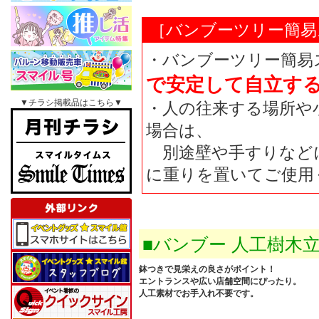
［バンブーツリー簡易
・バンブーツリー簡易
で安定して自立す
▼チラシ掲載品はこちら▼
・人の往来する場所や
場合は、
別途壁や手すりなど
に重りを置いてご使用
■バンブー 人工樹木
鉢つきで見栄えの良さがポイント！
エントランスや広い店舗空間にぴったり。
人工素材でお手入れ不要です。