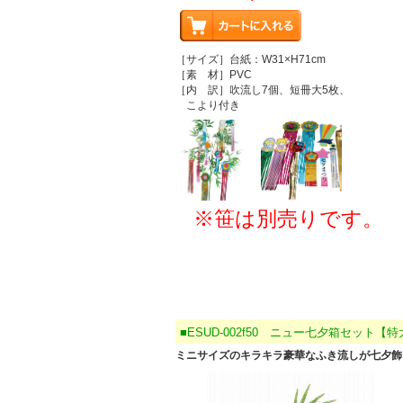
［サイズ］台紙：W31×H71cm
［素 材］PVC
［内 訳］吹流し7個、短冊大5枚、
こより付き
※笹は別売りです。
■ESUD-002f50 ニュー七夕箱セット【
ミニサイズのキラキラ豪華なふき流しが七夕飾