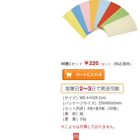
￥220
40枚
1セット
（税込価格）
／セット
［サイズ］W5.4×H26.2cm
［パッケージサイズ］250x60x5mm
［セット内容］4色×各5枚（20枚）
［素 材］紙
［重 量］33g
※こよりは付属しておりません。