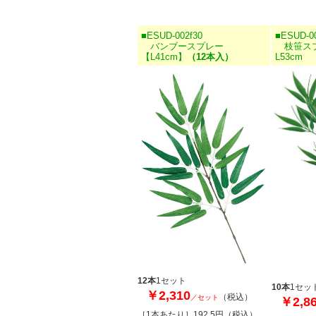
■ESUD-002f30
■ESUD-0
バンブースプレー
枝笹ス
【L41cm】
（12本入）
L53cm
12本
1セット
10本
1セッ
￥2,310
（税込）
／セット
￥2,8
［1本あたり］192.5円（税込）