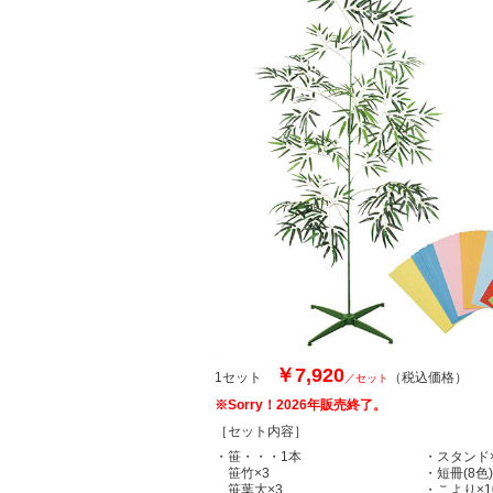
￥7,920
1セット
（税込価格）
／セット
※Sorry！2026年販売終了。
［セット内容］
・笹・・・1本
・スタンド
笹竹×3
・短冊(8色)
笹葉大×3
・こより×1