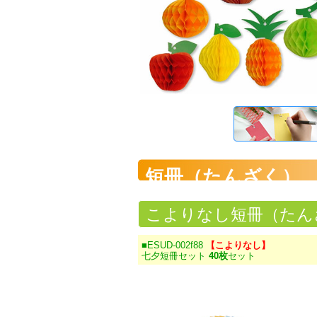
短冊（たんざく）
こよりなし短冊（たん
■ESUD-002f88
【こよりなし】
七夕短冊セット
40枚
セット