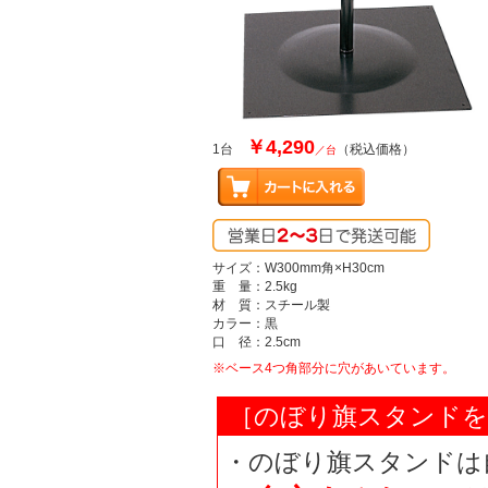
￥4,290
1台
（税込価格）
／台
サイズ：W300mm角×H30cm
重 量：2.5kg
材 質：スチール製
カラー：黒
口 径：2.5cm
※ベース4つ角部分に穴があいています。
［のぼり旗スタンドを
・のぼり旗スタンドは