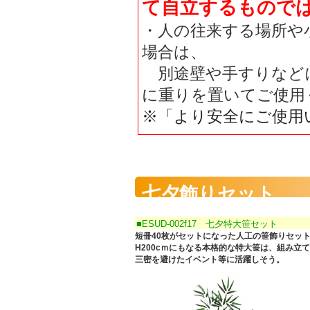
て自立するもので
・人の往来する場所や
場合は、
別途壁や手すりなど
に重りを置いてご使用
※「より安全にご使用
七夕飾りセット
■ESUD-002f17 七夕特大笹セット
短冊40枚がセットになった人工の笹飾りセッ
H200cｍにもなる本格的な特大笹は、組み立
三密を避けたイベント等に活躍しそう。