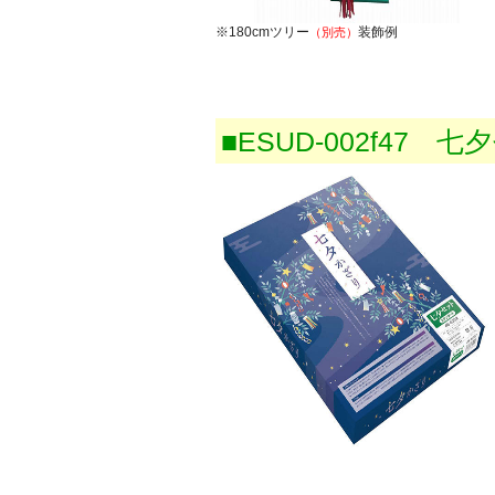
※180cmツリー
装飾例
（別売）
■ESUD-002f47