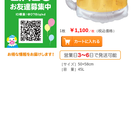
￥1,100
1枚
（税込価格）
／枚
［サイズ］50×58cm
［容 量］45L