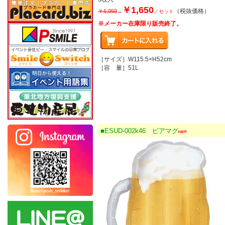
￥1,650
（税抜価格）
￥6,050
→
／セット
※メーカー在庫限り販売終了。
［サイズ］W115.5×H52cm
［容 量］51L
■ESUD-002k46 ビアマグ