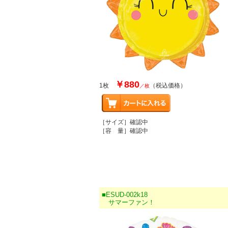
￥880
1枚
（税込価格）
／枚
［サイズ］確認中
［容 量］確認中
■ESUD-002k18
サマーファン！