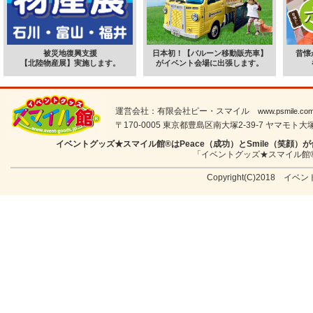
被災地復興支援
日本初！【バルーン移動販売車】
昔懐
【北陸物産展】実施します。
がイベント会場に出張します。
運営会社：有限会社ピー・スマイル
www.psmile.co
〒170-0005 東京都豊島区南大塚2-39-7 ヤマモト大塚ビル
イベントグッズ★スマイル館®はPeace（成功）とSmile（笑
「イベントグッズ★スマイル館
Copyright(C)2018 イベン