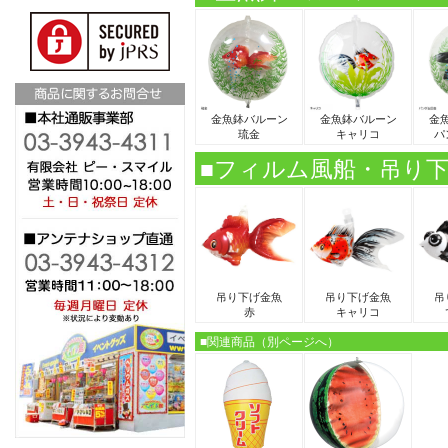
金魚鉢バルーン
金魚鉢バルーン
金
琉金
キャリコ
パ
■フィルム風船・吊り
吊り下げ金魚
吊り下げ金魚
吊
赤
キャリコ
■関連商品（別ページへ）