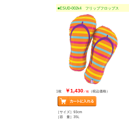
■ESUD-002k4 フリップフロップス
￥1,430
1枚
（税込価格）
／枚
［サイズ］93cm
［容 量］35L