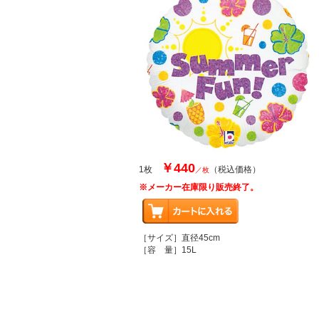
￥440
1枚
（税込価格）
／枚
※メーカー在庫限り販売終了。
［サイズ］直径45cm
［容 量］15L