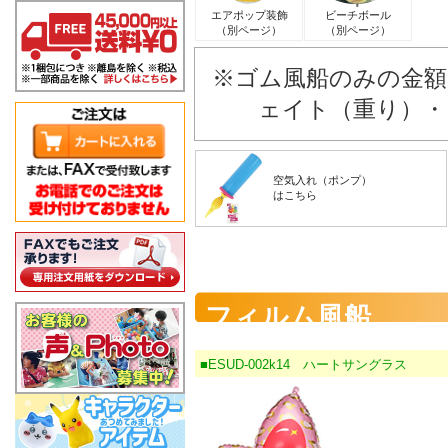
エアポップ装飾
ビーチボール
（別ページ）
（別ページ）
※ゴム風船のみの金額
ェイト（重り）・
空気入れ（ポンプ）
はこちら
フィルム風船
■ESUD-002k14 ハートサングラス