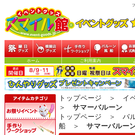
プ
縁日グッズ
模擬店グッズ
参加型イベント
バルーン・風船
お披露目
ホーム
ご利用案内
ベン
トップページ
＞
イ
＞
サマーバルーン
トップページ
＞
バ
船
＞
サマーバルー