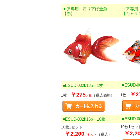
エア専用 吊り下げ金魚
エア専用
【赤】
【キャリ
■ESUD-0
■ESUD-002k13a 1枚
￥2
￥275
1枚
1枚
（税込価格）
／枚
■ESUD-0
■ESUD-002k13b 10枚
10枚1セッ
10枚1セット
￥2,2
￥2,200
（税込）
／セット