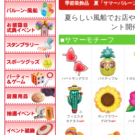
季節装飾品 夏「サマーバルー
夏らしい風船でお店
ント開
■サマーモチーフ
ハートサングラス
パイナップル
トロ
フィエスタ
サンフラワー
カクタス
グロウ
ハイ