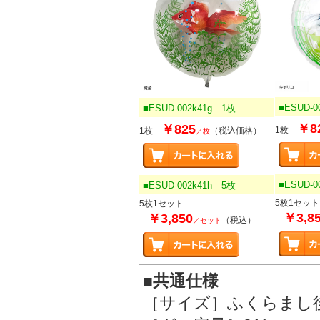
■ESUD-0
■ESUD-002k41g 1枚
￥8
￥825
1枚
1枚
（税込価格）
／枚
■ESUD-0
■ESUD-002k41h 5枚
5枚1セット
5枚1セット
￥3,8
￥3,850
（税込）
／セット
■共通仕様
［サイズ］ふくらまし後