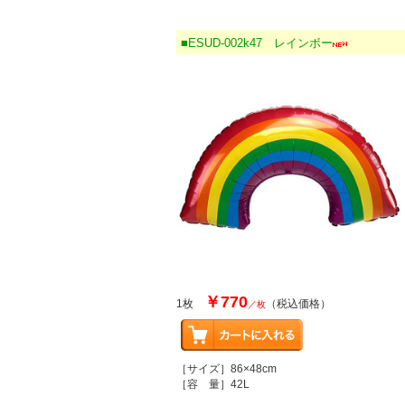
■ESUD-002k47 レインボー
￥770
1枚
（税込価格）
／枚
［サイズ］86×48cm
［容 量］42L