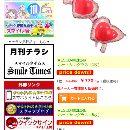
▼チラシ掲載品はこちら▼
■ESUD-002k14a
ハートサングラス（1枚）
￥770
1枚
（税抜価格）
￥1,430
→
／枚
※メーカー在庫限り販売終了。
■ESUD-002k14b
ハートサングラス（5枚）
5枚入