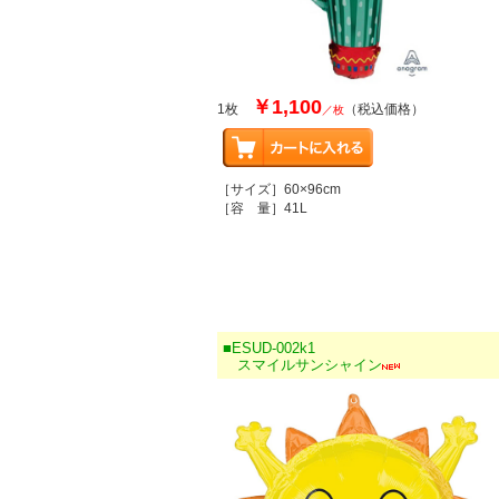
￥1,100
1枚
（税込価格）
／枚
［サイズ］60×96cm
［容 量］41L
■ESUD-002k1
スマイルサンシャイン