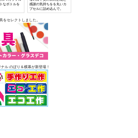
トなボトルを
感謝の気持ちをを丸いカ
プセルに詰め込んで。
具をセレクトしました。
ナル のぼり＆横幕が新登場！