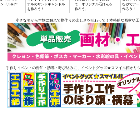
ャンドルを作
ナルのサンドキャンドル
て、オリジナル石けんを
な砂でアー
！
を作ろう！
作ろう。
作ろう！
小さな頃から本物に触れて物作りの楽しさを味わって！本格的な画材や工
手作りイベントの告知・誘導・呼び込みに、イベントグッズ★スマイル館オリジ