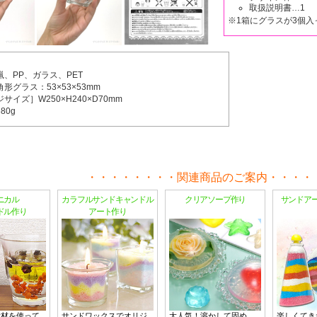
取扱説明書…1
※1箱にグラスが3個入
、PP、ガラス、PET
形グラス：53×53×53mm
サイズ］W250×H240×D70mm
80g
関連商品のご案内
ニカル
カラフルサンドキャンドル
クリアソープ作り
サンドア
ドル作り
アート作り
素材を使って
サンドワックスでオリジ
大人気！溶かして固め
楽しくてき