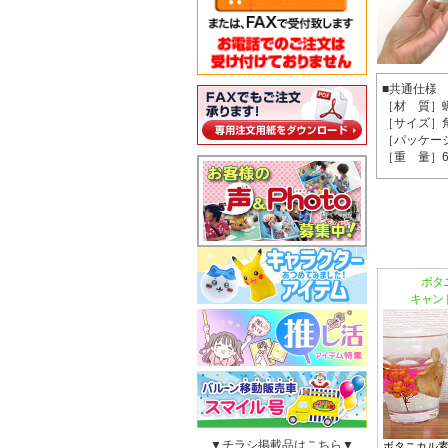
■共通仕様
［材 質］蝋
［サイズ］角
［パッケージ
［重 量］6
ボタ
キャン
▼チラシ掲載品はこちら▼
ボタニカル