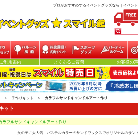
プロがおすすめするイベントグッズなら｜イベントグッズ★
ベント
バルーン・風船
お披露目・式典イ
スポーツグッズ
パーティー&ゲー
抽
ご利用案内
よくあるご質問
お客様の
ベント
ム
ジ
＞
手作りキット
＞
カラフルサンドキャンドルアート作り
キット
5 カラフルサンドキャンドルアート作り
女の子に大人気！パステルカラーのサンドワックスでオリジナルのサン