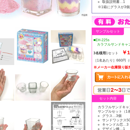
取扱説明書…1
※1箱にグラスが3
サンプルセット
■EH-225s
カラフルサンドキャン
￥1
3名様用
1セット
［1名あたり］660円
※メーカー在庫限り販
セット内容
カラフルサンドキャ
サンプルセット（1
グラス…3個
サンドワックス5
キャンドル芯…3
デザイン棒…1