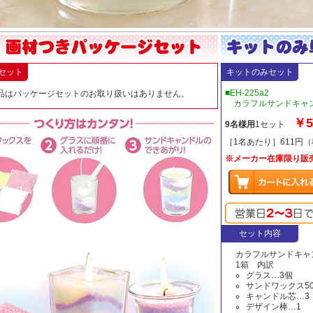
セット
キットのみセット
■EH-225a2
品はパッケージセットのお取り扱いはありません。
カラフルサンドキャン
￥5
9名様用
1セット
［1名あたり］611円
※メーカー在庫限り販
セット内容
カラフルサンドキャ
1箱 内訳
グラス…3個
サンドワックス5
キャンドル芯…3
デザイン棒…1