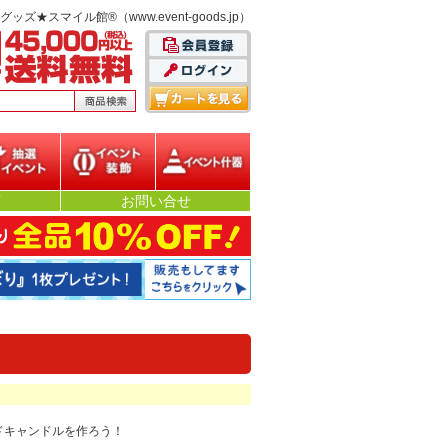
スマイル館®（www.event-goods.jp）
選イベント
イベント装飾
イベント什器
声
お問い合せ
ドキャンドルを作ろう！