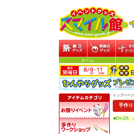
縁日グッズ
模擬店グッズ
参加型イ
ホーム
トップペー
手作り
■EH-22