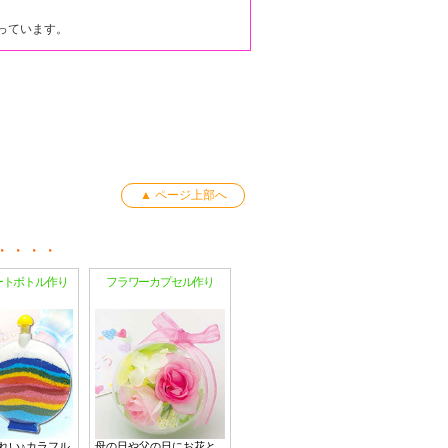
っています。
▲ ページ上部へ
ートボトル作り
フラワーカプセル作り
れい♪カラフル
母の日や父の日にお花と